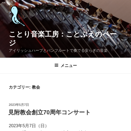
コ
ン
テ
ン
ツ
ことり音楽工房：ことぶえのペー
へ
ジ
ス
アイリッシュハープとパンフルートで奏でる安らぎの音楽
キ
ッ
メニュー
プ
カテゴリー:
教会
投
2023年5月7日
稿
見附教会創立70周年コンサート
日:
2023年5月7日（日）