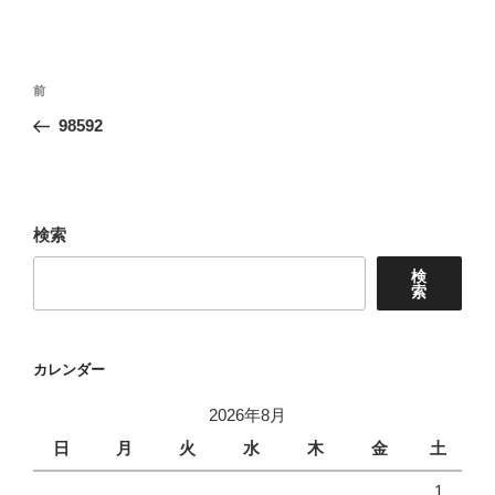
投
前
前
稿
の
98592
ナ
投
ビ
稿
ゲ
ー
検索
シ
検
ョ
索
ン
カレンダー
2026年8月
日
月
火
水
木
金
土
1