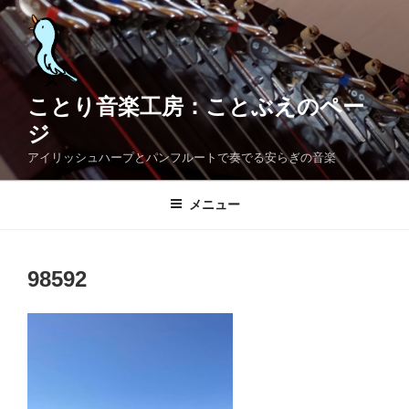
コ
ン
テ
ン
ツ
ことり音楽工房：ことぶえのペー
へ
ジ
ス
アイリッシュハープとパンフルートで奏でる安らぎの音楽
キ
ッ
メニュー
プ
98592