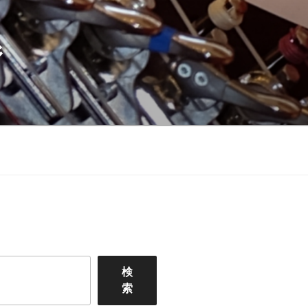
ジ
検
索