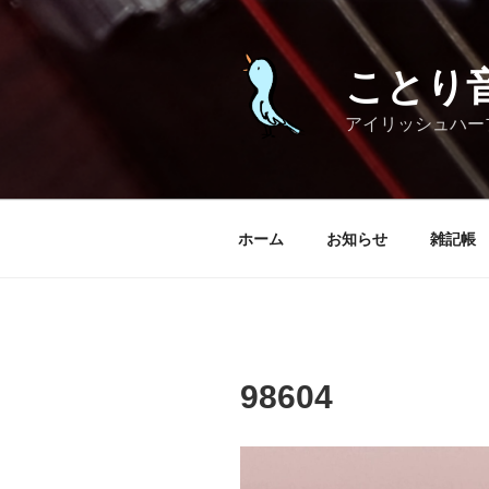
コ
ン
テ
ことり
ン
ツ
アイリッシュハー
へ
ス
キ
ッ
ホーム
お知らせ
雑記帳
プ
98604