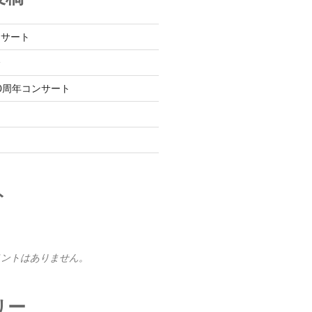
ンサート
会
0周年コンサート
ま
ト
メントはありません。
リー