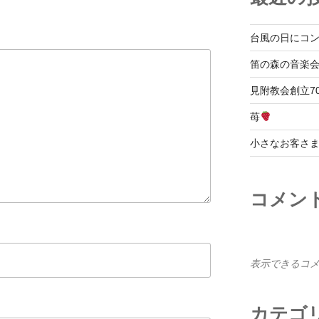
台風の日にコ
笛の森の音楽
見附教会創立7
苺
小さなお客さ
コメン
表示できるコ
カテゴ