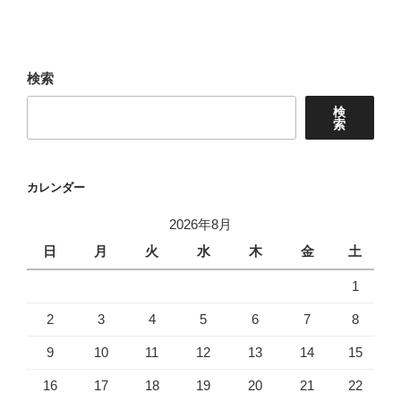
ナ
投
ビ
稿
ゲ
ー
検索
シ
検
ョ
索
ン
カレンダー
2026年8月
日
月
火
水
木
金
土
1
2
3
4
5
6
7
8
9
10
11
12
13
14
15
16
17
18
19
20
21
22