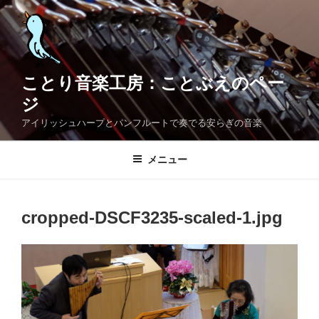
コ
ン
テ
ン
ツ
ことり音楽工房：ことぶえのペー
へ
ジ
ス
アイリッシュハープとパンフルートで奏でる安らぎの音楽
キ
ッ
メニュー
プ
cropped-DSCF3235-scaled-1.jpg