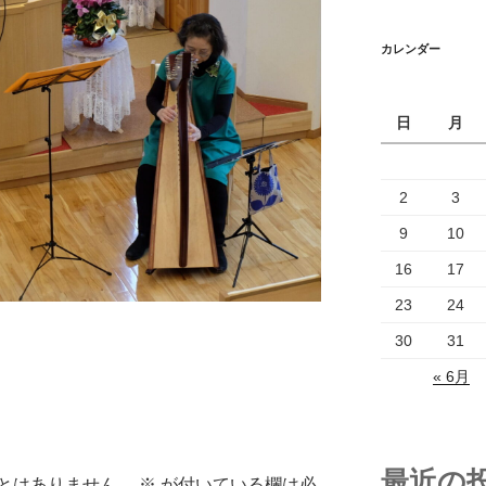
カレンダー
日
月
2
3
9
10
16
17
23
24
30
31
« 6月
最近の
とはありません。
※
が付いている欄は必