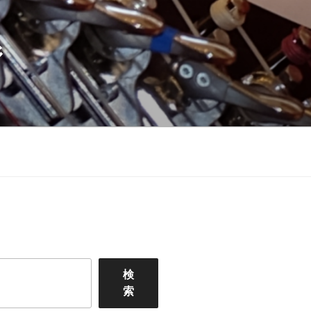
ジ
検
索