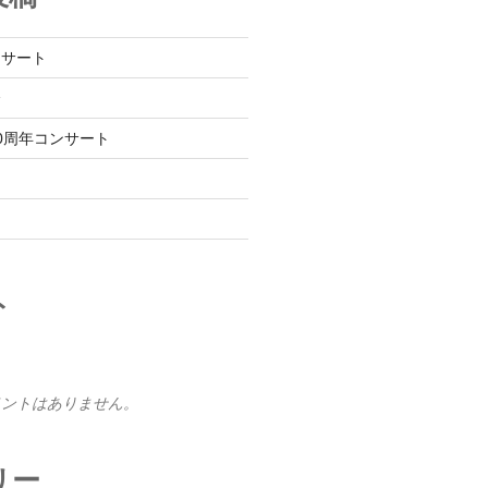
ンサート
会
0周年コンサート
ま
ト
メントはありません。
リー