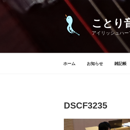
コ
ン
テ
ことり
ン
ツ
アイリッシュハー
へ
ス
キ
ッ
ホーム
お知らせ
雑記帳
プ
DSCF3235