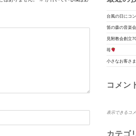
台風の日にコ
笛の森の音楽
見附教会創立7
苺
小さなお客さ
コメン
表示できるコ
カテゴ