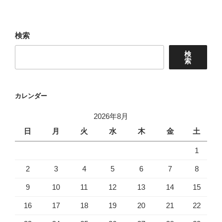
ビ
稿
ゲ
ー
検索
シ
検
ョ
索
ン
カレンダー
2026年8月
日
月
火
水
木
金
土
1
2
3
4
5
6
7
8
9
10
11
12
13
14
15
16
17
18
19
20
21
22