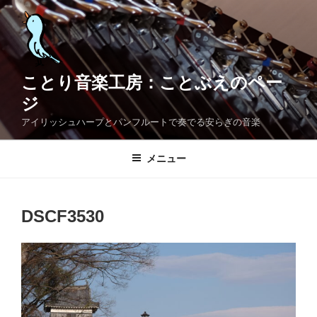
コ
ン
テ
ン
ツ
ことり音楽工房：ことぶえのペー
へ
ジ
ス
アイリッシュハープとパンフルートで奏でる安らぎの音楽
キ
ッ
メニュー
プ
DSCF3530