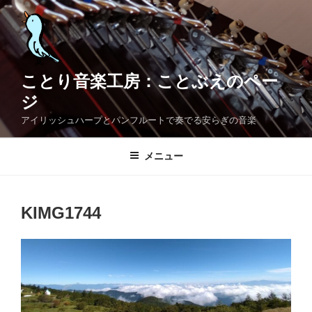
コ
ン
テ
ン
ツ
ことり音楽工房：ことぶえのペー
へ
ジ
ス
アイリッシュハープとパンフルートで奏でる安らぎの音楽
キ
ッ
メニュー
プ
KIMG1744