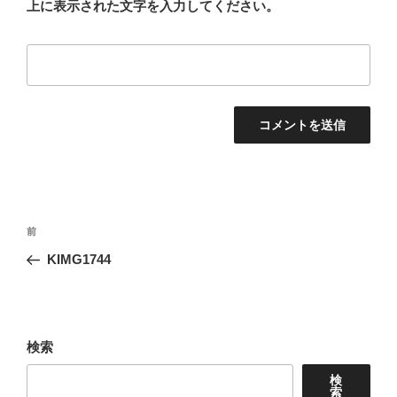
上に表示された文字を入力してください。
投
前
前
稿
の
KIMG1744
ナ
投
ビ
稿
ゲ
ー
検索
シ
検
ョ
索