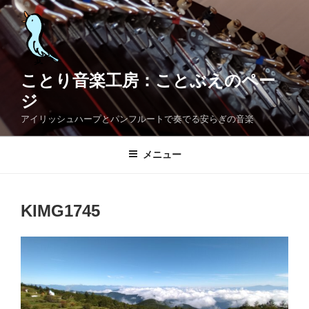
コ
ン
テ
ン
ツ
ことり音楽工房：ことぶえのペー
へ
ジ
ス
アイリッシュハープとパンフルートで奏でる安らぎの音楽
キ
ッ
メニュー
プ
KIMG1745