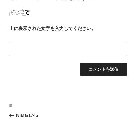
上に表示された文字を入力してください。
投
前
前
稿
の
KIMG1745
ナ
投
ビ
稿